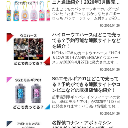
ニと通販紹介！2026年3月販売情
報！
たまごっちのパッケージキーホルダーが
ついた「たまごっち おかしなたまごボー
ロっち パッケージチャーム付き」が2024
年12月16日に発売されました。売り切れ
2026.04.26
る前にどこで売ってるのかチェックして
おきたいですね。この記事では、たまご
ハイローウエハースはどこで売っ
っちボーロの売ってる場所をまとめまし
てる？予約可能な通販サイトなど
た！
を紹介！
HiGH＆LOW のカードウエハース「HiGH
＆LOW 10TH ANNIVERSARY ウエハー
ス」が2026年4月27日に発売されます！
なんと、バラ売り、フルコンプともに見
2026.04.26
当たりません。。。ハイローは世界観や
登場人物の設定が面白いですよ...
SGエモルギア01はどこで売って
る？予約ができる通販サイトやコ
ンビニなどの取扱店舗を紹介！
超宇宙刑事ギャバン インフィニティの食
玩「SGエモルギア01」が2026年4月27日
に発売されます！バラ売り情報出ており
ます！フルコンプもあります！DXギャバ
2026.04.26
リオントリガー 超なりきりセットのエモ
ルギアとも少し違うみたいですね！ギャ
名探偵コナン・アポトキシン
バンイン...