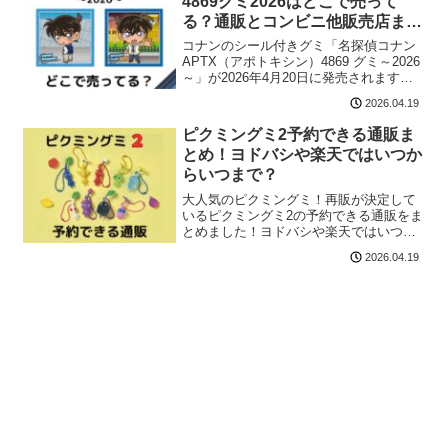
4869グミ2026はどこで売って
る？通販とコンビニ他販売店まと
め
コナンのシール付きグミ「名探偵コナン
APTX（アポトキシン）4869 グミ～2026
～」が2026年4月20日に発売されます！
バラ売り情報はこちら！フルコンプはま
2026.04.19
だ見つかりませんね。。。アポトキシン
を模したグミとシールのセットです。詳
ピクミングミ2予約できる通販ま
細は...
とめ！ヨドバシや楽天ではいつか
らいつまで？
大人気のピクミングミ！再販が決定して
いるピクミングミ2の予約できる通販をま
とめました！ヨドバシや楽天ではいつか
らいつまで？
2026.04.19