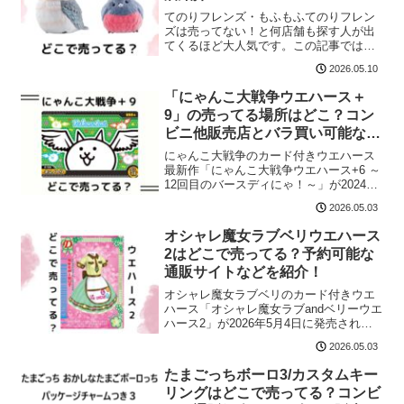
てのりフレンズ・もふもふてのりフレン
ズは売ってない！と何店舗も探す人が出
てくるほど大人気です。この記事では、
てのりフレンズ・もふもふてのりフレン
2026.05.10
ズがどこで売ってるのか取り扱い店舗
2024年最新情報をまとめました！
「にゃんこ大戦争ウエハース＋
9」の売ってる場所はどこ？コン
ビニ他販売店とバラ買い可能な通
販紹介！
にゃんこ大戦争のカード付きウエハース
最新作「にゃんこ大戦争ウエハース+6 ～
12回目のバースディにゃ！～」が2024年
11月18日に発売されました。人気で売り
2026.05.03
切れる前に売ってる場所をチェックして
おきたいですね。この記事では、にゃん
オシャレ魔女ラブベリウエハース
こ大戦争ウエハースの売ってる場所をま
2はどこで売ってる？予約可能な
とめました！
通販サイトなどを紹介！
オシャレ魔女ラブベリのカード付きウエ
ハース「オシャレ魔女ラブandベリーウエ
ハース2」が2026年5月4日に発売されま
す！バラ売り情報出ております！ラブベ
2026.05.03
リは着せ替えやダンスが楽しめて人気で
すよね。特に好きなアイテムやファッシ
たまごっちボーロ3/カスタムキー
ョンのカード収...
リングはどこで売ってる？コンビ