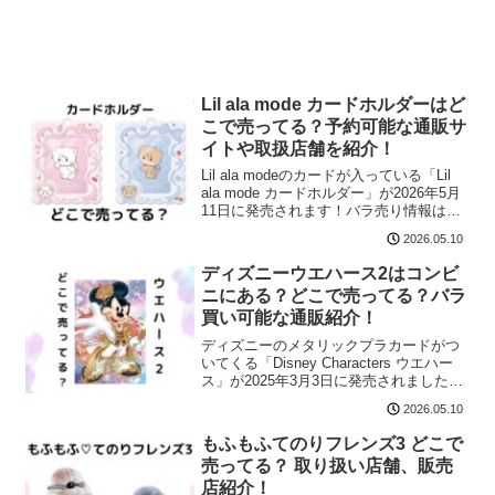
Lil ala mode カードホルダーはど
こで売ってる？予約可能な通販サ
イトや取扱店舗を紹介！
Lil ala modeのカードが入っている「Lil
ala mode カードホルダー」が2026年5月
11日に発売されます！バラ売り情報はこ
ちら！こういった商品です↓商品名Lil ala
2026.05.10
mode カードホルダー値段￥390（税込
￥429...
ディズニーウエハース2はコンビ
ニにある？どこで売ってる？バラ
買い可能な通販紹介！
ディズニーのメタリックプラカードがつ
いてくる「Disney Characters ウエハー
ス」が2025年3月3日に発売されました！
売り切れる前にどこで売ってるのかチェ
2026.05.10
ックしておきたいですね。この記事で
は、ディズニーウエハースの売ってる場
もふもふてのりフレンズ3 どこで
所をまとめました！
売ってる？ 取り扱い店舗、販売
店紹介！