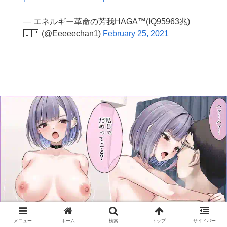
— エネルギー革命の芳我HAGA™️(IQ95963兆)
🇯🇵 (@Eeeeechan1)
February 25, 2021
メニュー
ホーム
検索
トップ
サイドバー