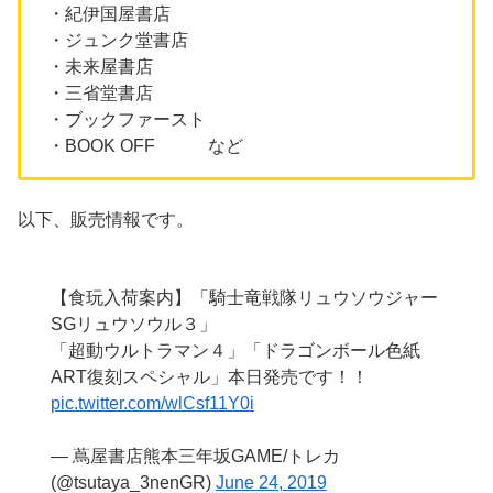
・紀伊国屋書店
・ジュンク堂書店
・未来屋書店
・三省堂書店
・ブックファースト
・BOOK OFF など
以下、販売情報です。
【食玩入荷案内】「騎士竜戦隊リュウソウジャー
SGリュウソウル３」
「超動ウルトラマン４」「ドラゴンボール色紙
ART復刻スペシャル」本日発売です！！
pic.twitter.com/wlCsf11Y0i
— 蔦屋書店熊本三年坂GAME/トレカ
(@tsutaya_3nenGR)
June 24, 2019