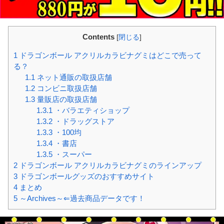
Contents
[
閉じる
]
1
ドラゴンボール アクリルカラビナグミはどこで売って
る？
1.1
ネット通販の取扱店舗
1.2
コンビニ取扱店舗
1.3
量販店の取扱店舗
1.3.1
・バラエティショップ
1.3.2
・ドラッグストア
1.3.3
・100均
1.3.4
・書店
1.3.5
・スーパー
2
ドラゴンボール アクリルカラビナグミのラインアップ
3
ドラゴンボールグッズのおすすめサイト
4
まとめ
5
～Archives～⇐過去商品データです！