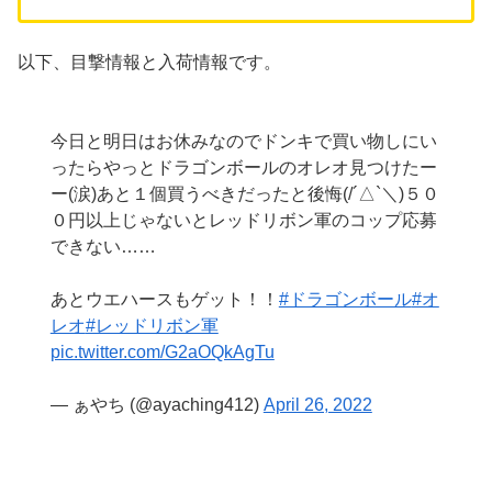
以下、目撃情報と入荷情報です。
今日と明日はお休みなのでドンキで買い物しにい
ったらやっとドラゴンボールのオレオ見つけたー
ー(涙)あと１個買うべきだったと後悔(/´△`＼)５０
０円以上じゃないとレッドリボン軍のコップ応募
できない……
あとウエハースもゲット！！
#ドラゴンボール
#オ
レオ
#レッドリボン軍
pic.twitter.com/G2aOQkAgTu
— ぁやち (@ayaching412)
April 26, 2022