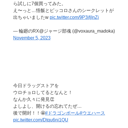
ら試しに7個買ってみた。
え〜っと…悟飯とピッコロさんのシークレットが
出ちゃいましたw
pic.twitter.com/9P3ifjInZj
— 輪廻のRX@ジャージ部魂 (@voxaura_madoka)
November 5, 2023
今日ドラッグストアを
ウロチョロしてるとなんと！
なんか久々に発見👏
よしよし、開けるの忘れてたぜ…
後で開封！！🤩
#ドラゴンボール
#ウエハース
pic.twitter.com/Dtqu6ni1QU