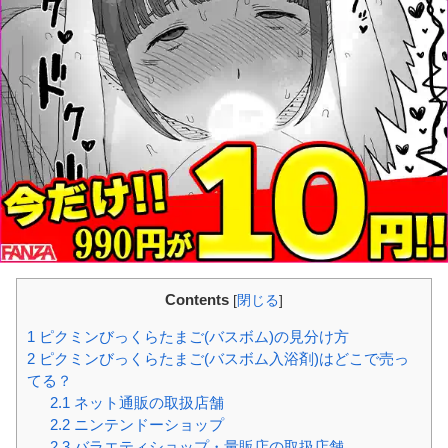
Contents
[
閉じる
]
1
ピクミンびっくらたまご(バスボム)の見分け方
2
ピクミンびっくらたまご(バスボム入浴剤)はどこで売っ
てる？
2.1
ネット通販の取扱店舗
2.2
ニンテンドーショップ
2.3
バラエティショップ・量販店の取扱店舗