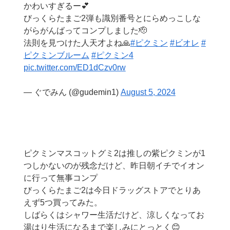
かわいすぎるー💕
びっくらたまご2弾も識別番号とにらめっこしな
がらがんばってコンプしました🫡
法則を見つけた人天才よね🙏
#ピクミン
#ビオレ
#
ピクミンブルーム
#ピクミン4
pic.twitter.com/ED1dCzv0rw
— ぐでみん (@gudemin1)
August 5, 2024
ピクミンマスコットグミ2は推しの紫ピクミンが1
つしかないのが残念だけど、昨日朝イチでイオン
に行って無事コンプ
びっくらたまご2は今日ドラッグストアでとりあ
えず5つ買ってみた。
しばらくはシャワー生活だけど、涼しくなってお
湯はり生活になるまで楽しみにとっとく😊