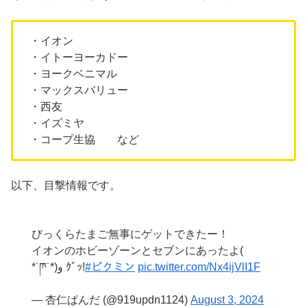
・イオン
・イトーヨーカドー
・ヨークベニマル
・マックスバリュー
・西友
・イズミヤ
・コープ生協 など
以下、目撃情報です。
びっくらたまご無事にゲットできたー！
イオンのホビーゾーンとセブンにあったよ(
*˙ཫ˙*)و ｸﾞｯ!
#ピクミン
pic.twitter.com/Nx4ijVlI1F
— 杏仁ぱんだ (@919updn1124)
August 3, 2024