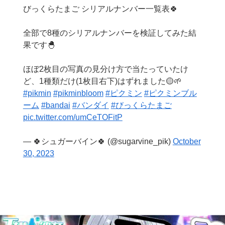
びっくらたまご シリアルナンバー一覧表🍀
全部で8種のシリアルナンバーを検証してみた結
果です🐣
ほぼ2枚目の写真の見分け方で当たっていたけ
ど、1種類だけ(1枚目右下)はずれました🟡🌱
#pikmin
#pikminbloom
#ピクミン
#ピクミンブル
ーム
#bandai
#バンダイ
#びっくらたまご
pic.twitter.com/umCeTOFitP
— 🍀シュガーバイン🍀 (@sugarvine_pik)
October
30, 2023