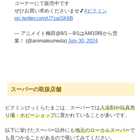
コーナーにて販売中です
ぜひお買い求めくださいませ🎵
#ピクミン
pic.twitter.com/iJ7zqjSK6B
— アニメイト梅田@8/1～9/1はAM10時から営
業！ (@animateumeda)
July 30, 2024
スーパーの取扱店舗
ピクミンびっくらたまごは、スーパーでは
入浴剤や玩具売
り場・ホビーショップ
に置かれていることが多いです。
以下に挙げたスーパー以外にも
地元のローカルスーパー
で
も見つかることがあるので覗いてみてください。