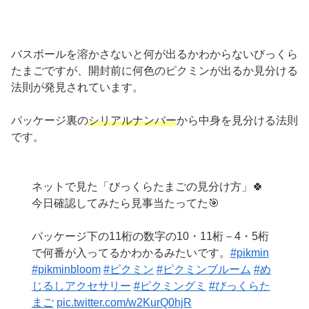
バスボールを溶かさないと何が出るかわからないびっくら
たまごですが、開封前に何色のピクミンが出るか見分ける
法則が発見されています。
パッケージ裏の
シリアルナンバー
から中身を見分ける法則
です。
ネットで見た「びっくらたまごの見分け方」🍀
今日確認してみたら見事当たってた🎯
パッケージ下の11桁の数字の10・11桁－4・5桁
で何番が入ってるかわかるみたいです。
#pikmin
#pikminbloom
#ピクミン
#ピクミンブルーム
#め
じるしアクセサリー
#ピクミングミ
#びっくらた
まご
pic.twitter.com/w2KurQ0hjR