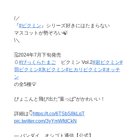
/／
『
#ピクミン
』シリーズ好きにはたまらない
マスコットが勢ぞろい🍃
\＼
🗓️2024年7月下旬発売
🥚
#びっくらたまご
ピクミン Vol.2
#岩ピクミン
#
羽ピクミン
#氷ピクミン
#ヒカリピクミン
#オッチ
ン
の全5種💡
ぴょこんと飛び出た”葉っぱ”がかわいい！
詳細は👇
https://t.co/6TSbS8kLqT
pic.twitter.com/3yYmWfdCkN
— バンダイ オシゴト通信【公式】