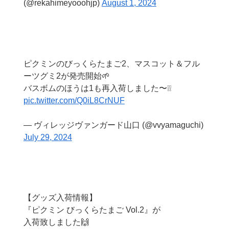
(@rekahimeyooohjp)
August 1, 2024
ピクミンのびっくらたまご2、マスコット＆フル
ーツグミ2が発売開始🌱
バスボムのほうは1も再入荷しました〜❕❕
pic.twitter.com/Q0iL8CrNUF
— ヴィレッジヴァンガード山口 (@vvyamaguchi)
July 29, 2024
【グッズ入荷情報】
『ピクミン びっくらたまご Vol.2』が
入荷致しました🙌