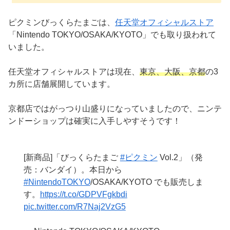
ピクミンびっくらたまごは、
任天堂オフィシャルストア
「Nintendo TOKYO/OSAKA/KYOTO」でも取り扱われて
いました。
任天堂オフィシャルストアは現在、
東京、大阪、京都
の3
カ所に店舗展開しています。
京都店ではがっつり山盛りになっていましたので、ニンテ
ンドーショップは確実に入手しやすそうです！
[新商品]「びっくらたまご
#ピクミン
Vol.2」（発
売：バンダイ）。本日から
#NintendoTOKYO
/OSAKA/KYOTO でも販売しま
す。
https://t.co/GDPVFgkbdi
pic.twitter.com/R7Naj2VzG5