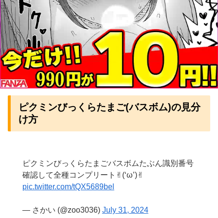
ピクミンびっくらたまご(バスボム)の見分
け方
ピクミンびっくらたまごバスボムたぶん識別番号
確認して全種コンプリート✌︎(‘ω’)✌︎
pic.twitter.com/tQX5689bel
— さかい (@zoo3036)
July 31, 2024