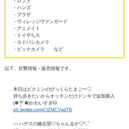
・ロフト
・ハンズ
・プラザ
・ヴィレッジヴァンガード
・アニメイト
・トイザらス
・ヨドバシカメラ
・ビックカメラ など
以下、目撃情報・販売情報です。
本日はピクミンのびっくらたまごー♡
持ち歩きたいからオッチンだけドンキで追加購入
(✽︎´ཫ`✽︎)かわいすぎ🐶
pic.twitter.com/ClZMCVxqTB
— ハデスの嫁志望♡ちゃんるか♡*. ﾟ