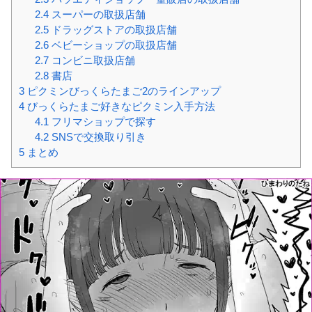
2.4
スーパーの取扱店舗
2.5
ドラッグストアの取扱店舗
2.6
ベビーショップの取扱店舗
2.7
コンビニ取扱店舗
2.8
書店
3
ピクミンびっくらたまご2のラインアップ
4
びっくらたまご好きなピクミン入手方法
4.1
フリマショップで探す
4.2
SNSで交換取り引き
5
まとめ